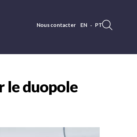
Nous contacter
EN
PT
Nav
langue
r le duopole