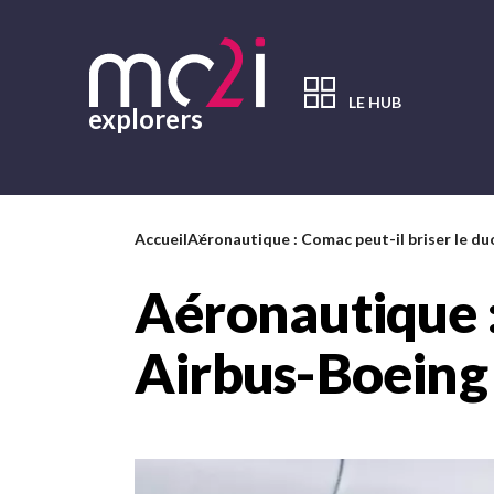
Aller
au
contenu
principal
LE HUB
explorers
Contenu
principal
Accueil
Aéronautique : Comac peut-il briser le du
Aéronautique :
Airbus-Boeing
Image