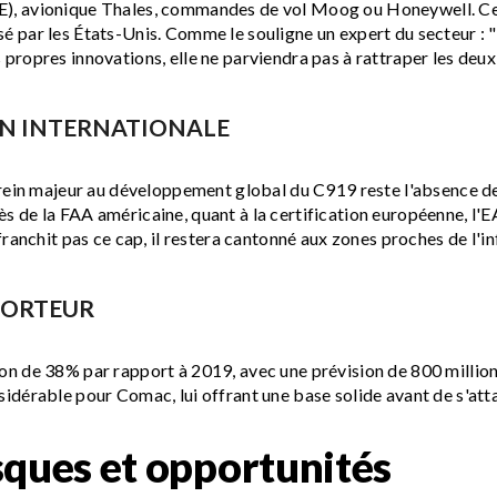
E), avionique Thales, commandes de vol Moog ou Honeywell. Ce
 par les États-Unis. Comme le souligne un expert du secteur : "T
 propres innovations, elle ne parviendra pas à rattraper les deu
ION INTERNATIONALE
frein majeur au développement global du C919 reste l'absence de 
s de la FAA américaine, quant à la certification européenne, l'
franchit pas ce cap, il restera cantonné aux zones proches de l'in
PORTEUR
ion de 38% par rapport à 2019, avec une prévision de 800 milli
sidérable pour Comac, lui offrant une base solide avant de s'at
sques et opportunités