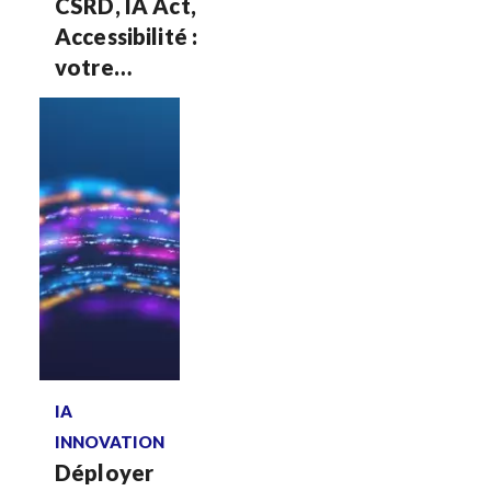
CSRD, IA Act,
Accessibilité :
votre
système
d'information
est-il prêt
face au mur
réglementaire
?
Voir plus
IA
INNOVATION
Déployer