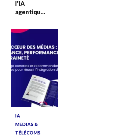
l'IA
agentique
: réussir le
passage à
l'échelle
Voir plus
IA
MÉDIAS &
TÉLÉCOMS