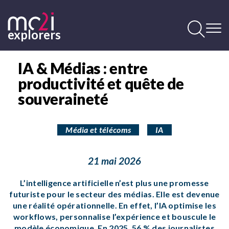
Aller
au
contenu
explorers
principal
Contenu
principal
IA & Médias : entre
productivité et quête de
souveraineté
Média et télécoms
IA
21 mai 2026
L’intelligence artificielle n’est plus une promesse
futuriste pour le secteur des médias. Elle est devenue
une réalité opérationnelle. En effet, l’IA optimise les
workflows, personnalise l’expérience et bouscule le
modèle économique. En 2025,
56 % des journalistes