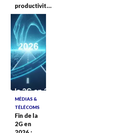
productivité
et quête de
souveraineté
Voir plus
MÉDIAS &
TÉLÉCOMS
Fin de la
2G en
2026 :