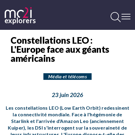
Aller
au
contenu
explorers
principal
Contenu
principal
Constellations LEO :
L'Europe face aux géants
américains
Média et télécoms
23 juin 2026
Les constellations LEO (Low Earth Orbit) redessinent
la connectivité mondiale. Face à l'hégémonie de
Starlink et l'arrivée d'Amazon Leo (anciennement
Kuiper), les DSI s'interrogent sur la souveraineté de
leurs infrastructures. L'Europe dispose-t-elle des