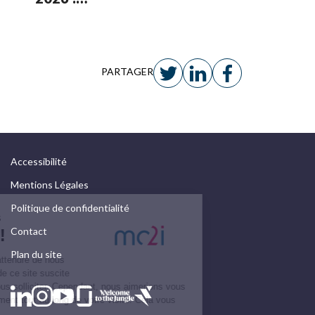
anticiper
et
piloter
PARTAGER
votre
migration
Accessibilité
Mentions Légales
Politique de confidentialité
Contact
Plan du site