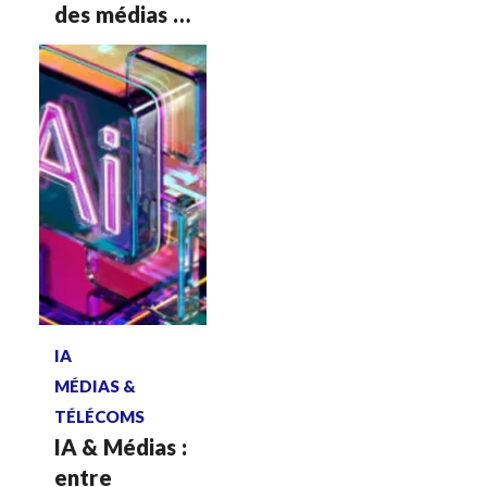
des médias :
confiance,
performance
et
souveraineté
Voir plus
IA
MÉDIAS &
TÉLÉCOMS
IA & Médias :
entre