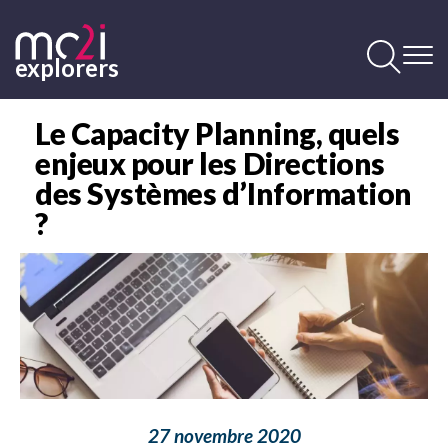
Aller
au
contenu
explorers
principal
Contenu
principal
Le Capacity Planning, quels
enjeux pour les Directions
des Systèmes d’Information
?
Image
27 novembre 2020