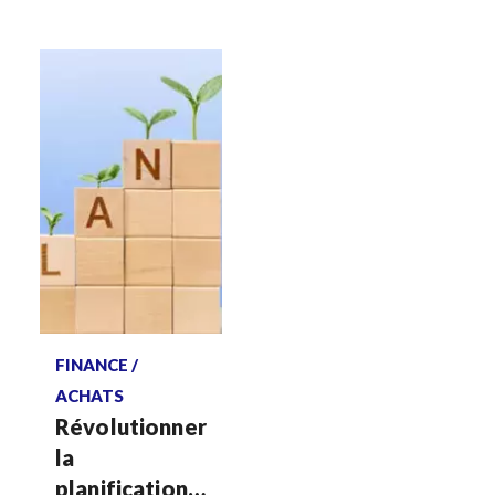
Réussir sa
transformation
entre hyper-
digitalisation
et quête de
sens
Voir plus
FINANCE /
ACHATS
Révolutionner
la
planification