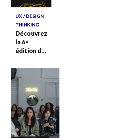
Voir plus
UX / DESIGN
THINKING
Découvrez
la 6ᵉ
édition de
notre
Revue
design