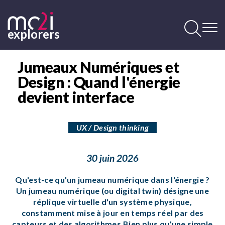
Aller
au
contenu
explorers
principal
Contenu
principal
Jumeaux Numériques et
Design : Quand l'énergie
devient interface
UX / Design thinking
30 juin 2026
Qu'est-ce qu'un jumeau numérique dans l'énergie ?
Un jumeau numérique (ou digital twin) désigne une
réplique virtuelle d'un système physique,
constamment mise à jour en temps réel par des
capteurs et des algorithmes.Bien plus qu'une simple